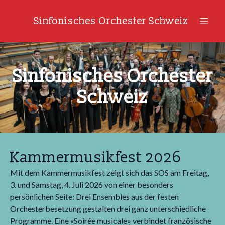
Sinfonisches Orchester Schweiz
Sinfonisches Orchester
Schweiz
Kammermusikfest 2026
Mit dem Kammermusikfest zeigt sich das SOS am Freitag,
3. und Samstag, 4. Juli 2026 von einer besonders
persönlichen Seite: Drei Ensembles aus der festen
Orchesterbesetzung gestalten drei ganz unterschiedliche
Programme. Eine «Soirée musicale» verbindet französische